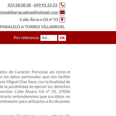
923 28 08 28
-
699 91 23 23
inmobiliariacadisa@hotmail.com
Calle Álvaro Gil nº 33
PARALELO A TORRES VILLARROEL
Por referencia
atos de Carácter Personal
, así como el
ue los datos personales que nos facilite
uís Miguel Díaz Sanz, con la finalidad de
e la posibilidad de ejercer los derechos
irección
Calle Álvaro Gil nº 33, 37006
ntrario, entenderemos que sus datos no
timiento para utilizarlos a fin de poder
omercio Electrónico en su artículo 21,