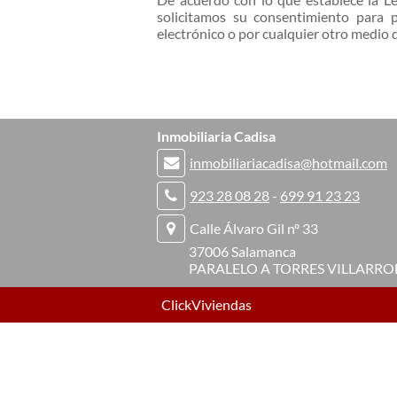
solicitamos su consentimiento para p
electrónico o por cualquier otro medio 
Inmobiliaria Cadisa
inmobiliariacadisa@hotmail.com
923 28 08 28
-
699 91 23 23
Calle Álvaro Gil nº 33
37006 Salamanca
PARALELO A TORRES VILLARRO
ClickViviendas