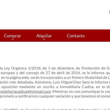
Comprar
Alquilar
Contacto
la Ley Orgánica 3/2018, de 5 de diciembre, de Protección de D
europeo y del consejo de 27 de abril de 2016
, se le informa q
 en la página web, serán incorporados a un fichero titularidad de L
mación más detallada. Asimismo, Luís Miguel Díaz Sanz le informa d
 y oposición mediante un escrito a
Inmobiliaria Cadisa
, en la d
mobiliariacadisa@hotmail.com
. Mientras no nos comunique lo co
romete a notificarnos cualquier variación y que tenemos el consen
y 34/2002, de Servicios de la Sociedad de la Información y el C