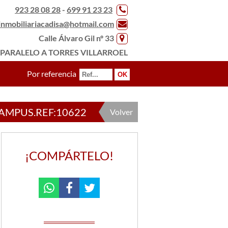
923 28 08 28
-
699 91 23 23
inmobiliariacadisa@hotmail.com
Calle Álvaro Gil nº 33
PARALELO A TORRES VILLARROEL
Por referencia
AMPUS.REF:10622
Volver
¡COMPÁRTELO!