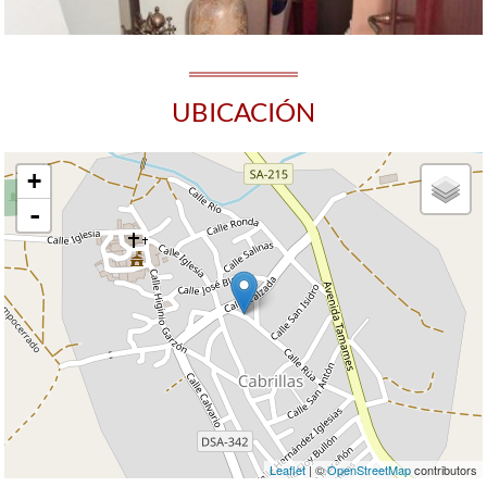
UBICACIÓN
+
-
Leaflet
| ©
OpenStreetMap
contributors