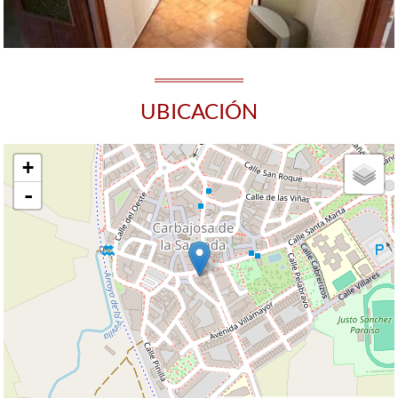
UBICACIÓN
+
-