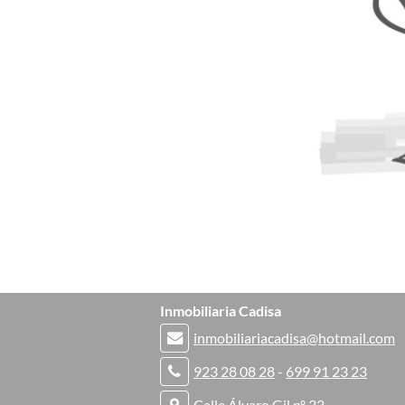
Inmobiliaria Cadisa
inmobiliariacadisa@hotmail.com
923 28 08 28
-
699 91 23 23
Calle Álvaro Gil nº 33