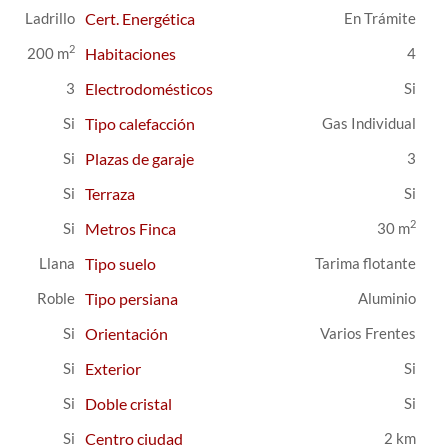
Ladrillo
Cert. Energética
En Trámite
2
200 m
Habitaciones
4
3
Electrodomésticos
Tipo calefacción
Gas Individual
Plazas de garaje
3
Terraza
2
Metros Finca
30 m
Llana
Tipo suelo
Tarima flotante
Roble
Tipo persiana
Aluminio
Orientación
Varios Frentes
Exterior
Doble cristal
Centro ciudad
2 km