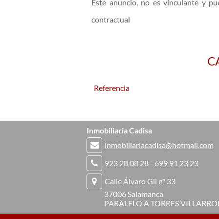
Este anuncio, no es vinculante y pu
contractual
C
Referencia
Inmobiliaria Cadisa
inmobiliariacadisa@hotmail.com
923 28 08 28
-
699 91 23 23
Calle Álvaro Gil nº 33
37006 Salamanca
PARALELO A TORRES VILLARRO