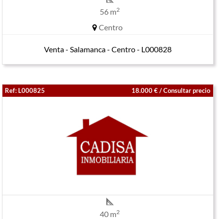
2
56 m
Centro
Venta - Salamanca - Centro - L000828
Ref: L000825
18.000 € / Consultar precio
2
40 m