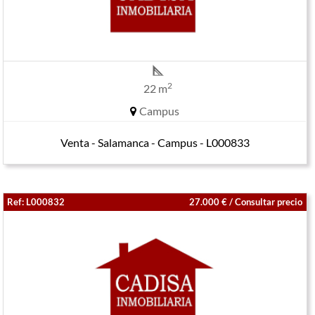
2
22 m
Campus
Venta - Salamanca - Campus - L000833
Ref: L000832
27.000 € / Consultar precio